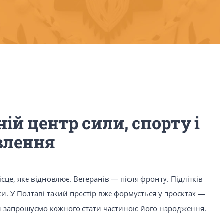
ій центр сили, спорту і
влення
сце, яке відновлює. Ветеранів — після фронту. Підлітків
луки. У Полтаві такий простір вже формується у проєктах —
ми запрошуємо кожного стати частиною його народження.