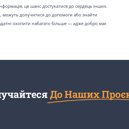
інформація, це шанс достукатися до сердець інших.
и, можуть долучитися до допомоги або знайти
здатні охопити набагато більше — адже добро має
лучайтеся
До Наших Проє
Ми Відкриті До Співпраці