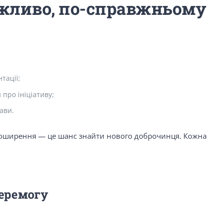
ажливо, по-справжньому
тації;
 про ініціативу;
ави.
е поширення — це шанс знайти нового доброчинця. Кожна
перемогу