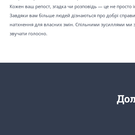
Кожен ваш репост, згадка чи розповідь — це не просто 
Завдяки вам більше людей дізнаються про добрі справ
натхнення для власних змін. Спільними зусиллями ми 
звучати голосно.
До