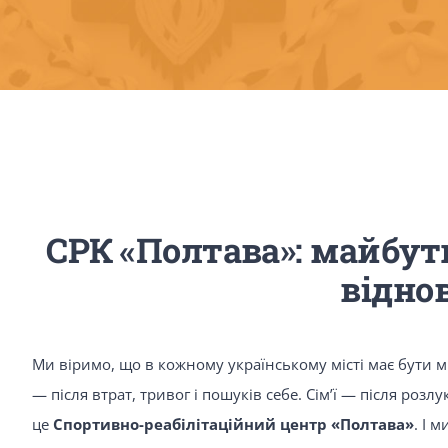
СРК «Полтава»: майбутн
відно
Ми віримо, що в кожному українському місті має бути мі
— після втрат, тривог і пошуків себе. Сім’ї — після роз
це
Спортивно-реабілітаційний центр «Полтава»
. І 