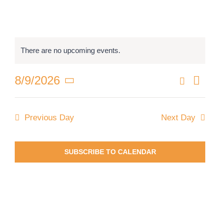
Допомогти
There are no upcoming events.
EN
Even
Search
8/9/2026
Events
Day
Vie
Select
Search
Navi
date.
and
Previous Day
Next Day
Views
Navigat
SUBSCRIBE TO CALENDAR