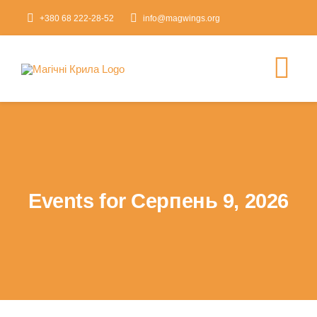
Skip
+380 68 222-28-52
info@magwings.org
to
content
Tog
Nav
Головна
Про нас
Events for Серпень 9, 2026
Проєкти
Новини
Контакти