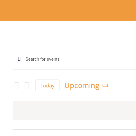
Events
Enter
Keyword.
Search
Search
Upcoming
and
Today
for
Select
Views
date.
Events
Navigation
by
Keyword.