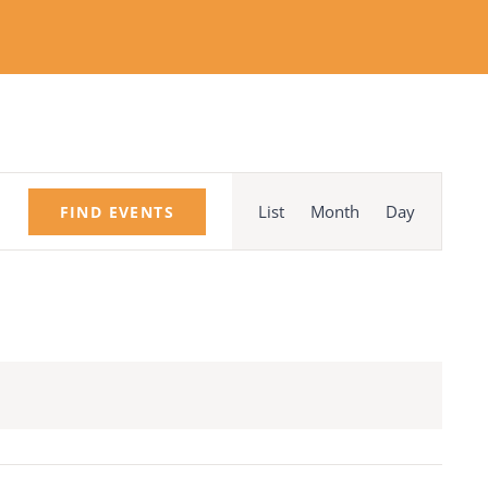
Event
Views
List
Month
Day
FIND EVENTS
Navigation