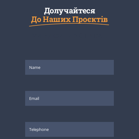
Долучайтеся
До Наших Проєктів
Ми Відкриті До Співпраці