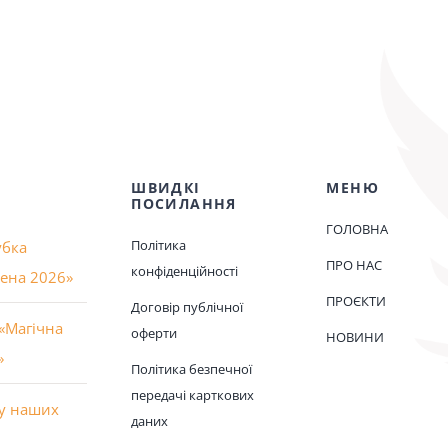
ШВИДКІ
МЕНЮ
ПОСИЛАННЯ
ГОЛОВНА
Політика
убка
ПРО НАС
конфіденційності
рена 2026»
ПРОЄКТИ
Договір публічної
«Магічна
оферти
НОВИНИ
»
Політика безпечної
передачі карткових
іху наших
даних